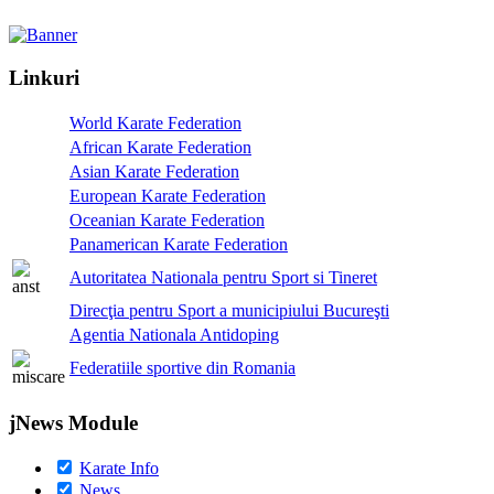
Linkuri
World Karate Federation
African Karate Federation
Asian Karate Federation
European Karate Federation
Oceanian Karate Federation
Panamerican Karate Federation
Autoritatea Nationala pentru Sport si Tineret
Direcţia pentru Sport a municipiului Bucureşti
Agentia Nationala Antidoping
Federatiile sportive din Romania
jNews Module
Karate Info
News