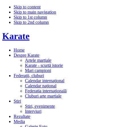
Skip to content
Skip to main navigation
Skip to 1st column
Skip to 2nd column
Karate
Home
Despre Karate
Artele marţiale
Karate - scurtă istorie
Mari campioni
Federaţii, cluburi
Calendar internaţional
Calendar naţional
Federaţia internaţională
Cluburi arte marţiale
Ştiri
Stiri, evenimente
Interviuri
Rezultate
Media
Galerie Foto