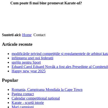
Cum poate fi mai bine promovat Karate-ul?
Sunteti aici:
Home
Contact
Articole recente
modificările privind competițiile și regulamentele de arbitraj ka
infiintarea unei noi federatii
sprijin pentru Sport
Eduard Carol Eduard Novák a fost ales Presedinte al Comitetul
Happy new year 2025
Popular
Romania, Campioana Mondiala la Cape Town
Pagina contact
Calendar competiţional naţional
Karate - scurtă istorie
Mari campioni