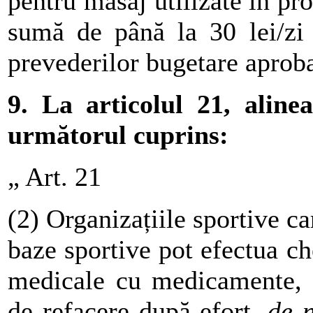
pentru masaj utilizate în pro
sumă de până la 30 lei/zi 
prevederilor bugetare aproba
9. La articolul 21, aline
următorul cuprins:
„ Art. 21
(2) Organizațiile sportive ca
baze sportive pot efectua ch
medicale cu medicamente, m
de refacere după efort,
de n