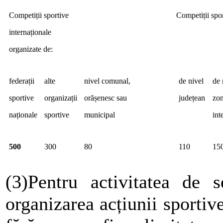
Competiții sportive
Competiții spor
internaționale
organizate de:
federații
alte
nivel comunal,
de nivel
de 
sportive
organizații
orășenesc sau
județean
zon
naționale
sportive
municipal
int
500
300
80
110
15
(3)Pentru activitatea de s
organizarea acțiunii sportiv