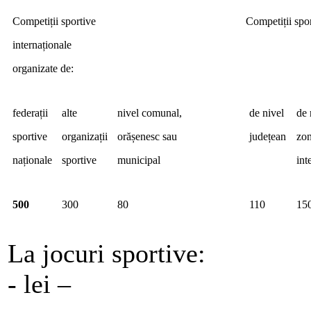
Competiții sportive
Competiții spor
internaționale
organizate de:
federații
alte
nivel comunal,
de nivel
de 
sportive
organizații
orășenesc sau
județean
zon
naționale
sportive
municipal
int
500
300
80
110
15
La jocuri sportive:
- lei –