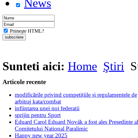
News
Primeşte HTML?
Sunteti aici:
Home
Ştiri
St
Articole recente
modificările privind competițiile și regulamentele de
arbitraj kata/combat
infiintarea unei noi federatii
sprijin pentru Sport
Eduard Carol Eduard Novák a fost ales Presedinte a
Comitetului National Paralimic
Happy new year 2025