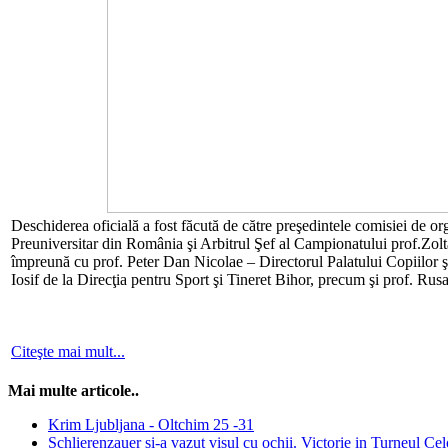
Deschiderea oficială a fost făcută de către preşedintele comisiei de o
Preuniversitar din România şi Arbitrul Şef al Campionatului prof.Zol
împreună cu prof. Peter Dan Nicolae – Directorul Palatului Copiilor şi
Iosif de la Direcţia pentru Sport şi Tineret Bihor, precum şi prof. Ru
Citeşte mai mult...
Mai multe articole..
Krim Ljubljana - Oltchim 25 -31
Schlierenzauer si-a vazut visul cu ochii. Victorie in Turneul Ce