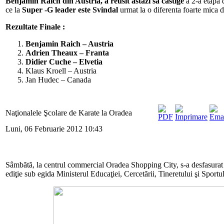
Benjamin Raich din Austria, a reusit astazi sa castige
a 2-a etapa 
ce la
Super -G leader este Svindal
urmat la o diferenta foarte mica
Rezultate Finale :
Benjamin Raich – Austria
Adrien Theaux – Franta
Didier Cuche – Elvetia
Klaus Kroell – Austria
Jan Hudec – Canada
Naţionalele Şcolare de Karate la Oradea
Luni, 06 Februarie 2012 10:43
Sâmbătă, la centrul commercial Oradea Shopping City, s-a desfasurat 
ediţie sub egida Ministerul Educaţiei, Cercetării, Tineretului şi Spor