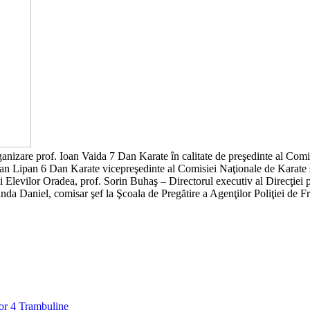
rganizare prof. Ioan Vaida 7 Dan Karate în calitate de preşedinte al Comi
tan Lipan 6 Dan Karate vicepreşedinte al Comisiei Naţionale de Karate ş
 Elevilor Oradea, prof. Sorin Buhaş – Directorul executiv al Direcţiei p
sanda Daniel, comisar şef la Şcoala de Pregătire a Agenţilor Poliţiei de
lor 4 Trambuline