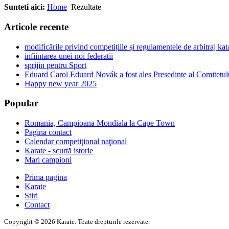
Sunteti aici:
Home
Rezultate
Articole recente
modificările privind competițiile și regulamentele de arbitraj ka
infiintarea unei noi federatii
sprijin pentru Sport
Eduard Carol Eduard Novák a fost ales Presedinte al Comitetul
Happy new year 2025
Popular
Romania, Campioana Mondiala la Cape Town
Pagina contact
Calendar competiţional naţional
Karate - scurtă istorie
Mari campioni
Prima pagina
Karate
Stiri
Contact
Copyright © 2026 Karate. Toate drepturile rezervate.