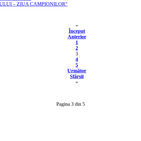
IHORULUI – ZIUA CAMPIONILOR"
«
Început
Anterior
1
2
3
4
5
Următor
Sfârşit
»
Pagina 3 din 5