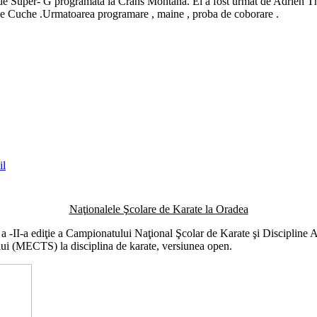
de Super- G programata la Crans Montana. El a fost urmat de Adrien 
 de Cuche .Urmatoarea programare , maine , proba de coborare .
Naţionalele Şcolare de Karate la Oradea
a -II-a ediţie a Campionatului Naţional Şcolar de Karate şi Discipline
tului (MECTS) la disciplina de karate, versiunea open.