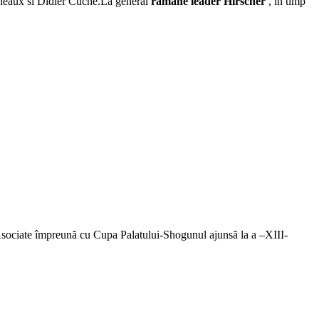
Theaux si Didier Cuche.La general
ramane leader Hirscher
, in timp
 Asociate împreună cu Cupa Palatului-Shogunul ajunsă la a –XIII-