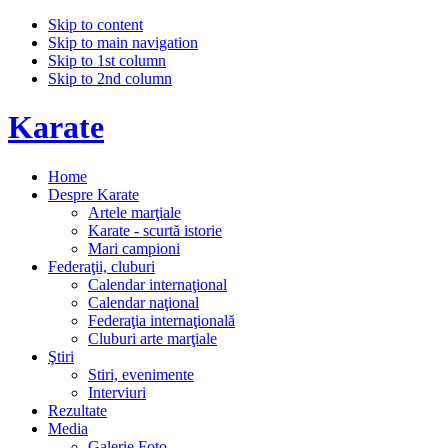
Skip to content
Skip to main navigation
Skip to 1st column
Skip to 2nd column
Karate
Home
Despre Karate
Artele marţiale
Karate - scurtă istorie
Mari campioni
Federaţii, cluburi
Calendar internaţional
Calendar naţional
Federaţia internaţională
Cluburi arte marţiale
Ştiri
Stiri, evenimente
Interviuri
Rezultate
Media
Galerie Foto