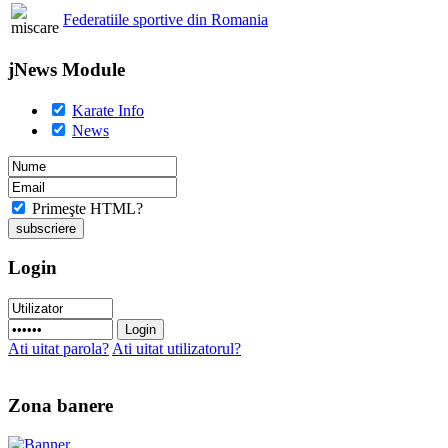
Federatiile sportive din Romania
jNews Module
Karate Info
News
Primeşte HTML?
Login
Ati uitat parola?
Ati uitat utilizatorul?
Zona banere