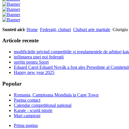
Sunteti aici:
Home
Federaţii, cluburi
Cluburi arte marţiale
Giurigiu
Articole recente
modificările privind competițiile și regulamentele de arbitraj ka
infiintarea unei noi federatii
sprijin pentru Sport
Eduard Carol Eduard Novák a fost ales Presedinte al Comitetul
Happy new year 2025
Popular
Romania, Campioana Mondiala la Cape Town
Pagina contact
Calendar competiţional naţional
Karate - scurtă istorie
Mari campioni
Prima pagina