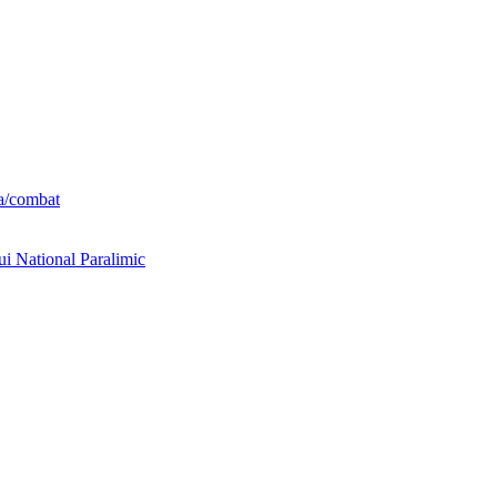
ta/combat
ui National Paralimic