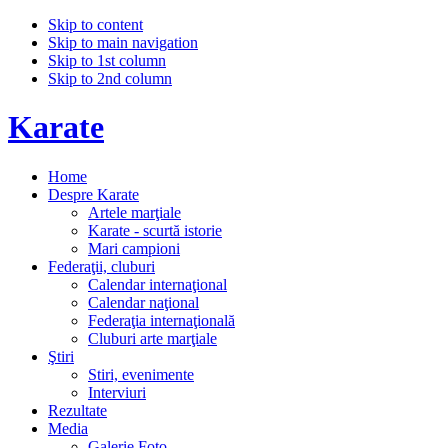
Skip to content
Skip to main navigation
Skip to 1st column
Skip to 2nd column
Karate
Home
Despre Karate
Artele marţiale
Karate - scurtă istorie
Mari campioni
Federaţii, cluburi
Calendar internaţional
Calendar naţional
Federaţia internaţională
Cluburi arte marţiale
Ştiri
Stiri, evenimente
Interviuri
Rezultate
Media
Galerie Foto