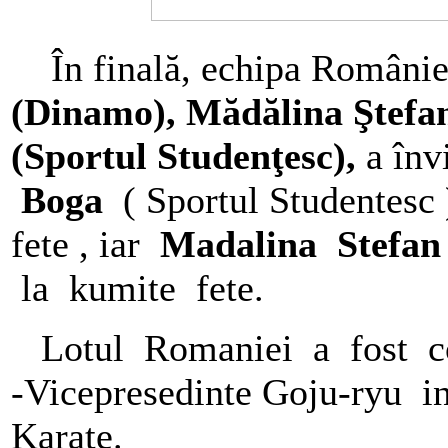
În finală, echipa Românie
(
Dinamo
), Mădălina Ştefa
(
Sportul Studenţesc)
,
a înv
Boga
( Sportul Studentes
fete , iar
Madalina Stefa
la kumite fete.
Lotul Romaniei a fost c
-Vicepresedinte Goju-ryu i
Karate.