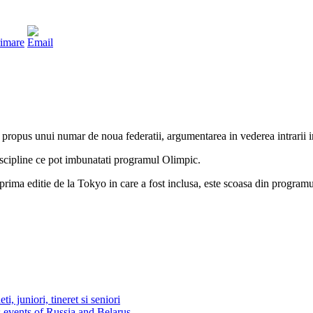
ropus unui numar de noua federatii, argumentarea in vederea intrarii i
iscipline ce pot imbunatati programul Olimpic.
prima editie de la Tokyo in care a fost inclusa, este scoasa din programu
, juniori, tineret si seniori
ts events of Russia and Belarus