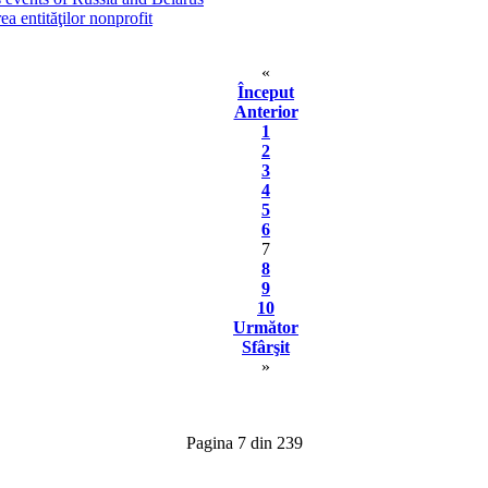
a entităţilor nonprofit
«
Început
Anterior
1
2
3
4
5
6
7
8
9
10
Următor
Sfârşit
»
Pagina 7 din 239