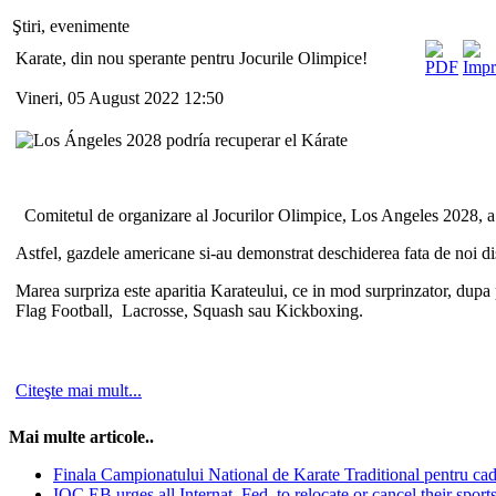
Ştiri, evenimente
Karate, din nou sperante pentru Jocurile Olimpice!
Vineri, 05 August 2022 12:50
Comitetul de organizare al Jocurilor Olimpice, Los Angeles 2028, a p
Astfel, gazdele americane si-au demonstrat deschiderea fata de noi d
Marea surpriza este aparitia Karateului, ce in mod surprinzator, dupa 
Flag Football, Lacrosse, Squash sau Kickboxing.
Citeşte mai mult...
Mai multe articole..
Finala Campionatului National de Karate Traditional pentru cadeti
IOC EB urges all Internat. Fed. to relocate or cancel their spor