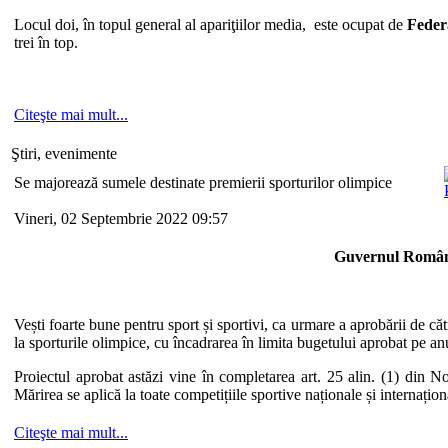
Locul doi, în topul general al apariţiilor media, este ocupat de
Feder
trei în top.
Citeşte mai mult...
Ştiri, evenimente
Se majorează sumele destinate premierii sporturilor olimpice
Vineri, 02 Septembrie 2022 09:57
Guvernul Român
Vești foarte bune pentru sport și sportivi, ca urmare a aprobării de 
la sporturile olimpice, cu încadrarea în limita bugetului aprobat pe a
Proiectul aprobat astăzi vine în completarea art. 25 alin. (1) din N
Mărirea se aplică la toate competițiile sportive naționale și internațion
Citeşte mai mult...