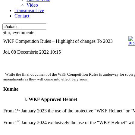
Video
Transmisii Live
Contact
Ştiri, evenimente
WKF Competition Rules – Highlight of changes To 2023
Joi, 08 Decembrie 2022 10:15
While the final document of the WKF Competition Rules is underway for soon pu
amendments as they will come into effect very soon.
Kumite
1. WKF Approved Helmet
st
From 1
January 2023 the use of the protective “WKF Helmet” or
st
From 1
January 2024 exclusively the use of the “WKF Helmet” will 