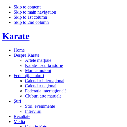
Skip to content
Skip to main navigation
Skip to 1st column
Skip to 2nd column
Karate
Home
Despre Karate
Artele marţiale
Karate - scurtă istorie
Mari campioni
Federaţii, cluburi
Calendar internaţional
Calendar naţional
Federaţia internaţională
Cluburi arte marţiale
Ştiri
Stiri, evenimente
Interviuri
Rezultate
Media
Galerie Foto